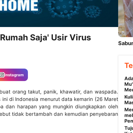
Rumah Saja' Usir Virus
Sabun
Te
Instagram
Ada
Mu'
Me
uat orang takut, panik, khawatir, dan waspada.
Kul
 ini di Indonesia menurut data kemarin (26 Maret
Mas
a dan harapan yang mungkin diungkapkan oleh
Mer
sebut tidak bertambah dan kemudian penyebaran
mel
Pen
Tuj