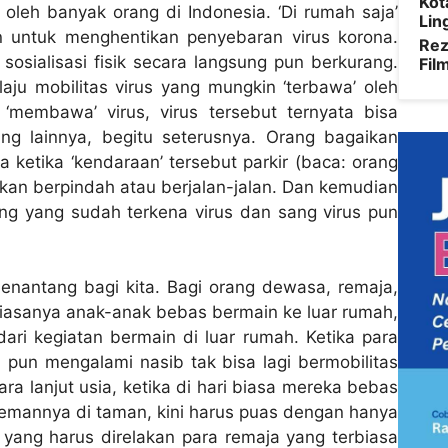
Kot
 oleh banyak orang di Indonesia. ‘Di rumah saja’
Lin
n untuk menghentikan penyebaran virus korona.
Rez
osialisasi fisik secara langsung pun berkurang.
Fil
aju mobilitas virus yang mungkin ‘terbawa’ oleh
 ‘membawa’ virus, virus tersebut ternyata bisa
 lainnya, begitu seterusnya. Orang bagaikan
a ketika ‘kendaraan’ tersebut parkir (baca: orang
akan berpindah atau berjalan-jalan. Dan kemudian
rang yang sudah terkena virus dan sang virus pun
menantang bagi kita. Bagi orang dewasa, remaja,
biasanya anak-anak bebas bermain ke luar rumah,
ari kegiatan bermain di luar rumah. Ketika para
ni pun mengalami nasib tak bisa lagi bermobilitas
ra lanjut usia, ketika di hari biasa mereka bebas
mannya di taman, kini harus puas dengan hanya
s yang harus direlakan para remaja yang terbiasa