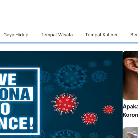
Gaya Hidup
Tempat Wisata
Tempat Kuliner
Ber
Apaka
Koro