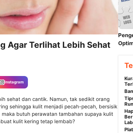
Penge
g Agar Terlihat Lebih Sehat
Optim
Te
Kur
Instagram
Ter
Ban
Tip
ih sehat dan cantik. Namun, tak sedikit orang
Rum
ring sehingga kulit menjadi pecah-pecah, bersisik
Hap
ng, maka butuh perawatan tambahan supaya kulit
Ber
uat kulit kering tetap lembab?
Lab
Pla