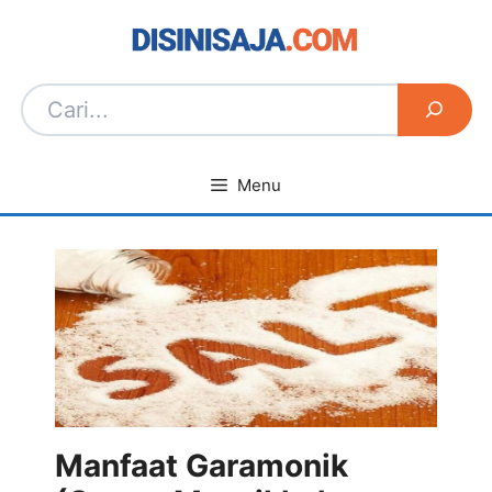
Langsung
ke
isi
Menu
Manfaat Garamonik