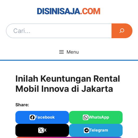
Langsung
ke
isi
Menu
Inilah Keuntungan Rental
Mobil Innova di Jakarta
Share:
Facebook
WhatsApp
X
Telegram