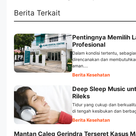
Berita Terkait
Pentingnya Memilih 
Profesional
Dalam kondisi tertentu, sebag
direncanakan dan membutuhkan 
aman....
Berita Kesehatan
Deep Sleep Music un
Rileks
Tidur yang cukup dan berkuali
di tengah kesibukan dan berbag
Berita Kesehatan
Mantan Caleg Gerindra Terseret Kasus M