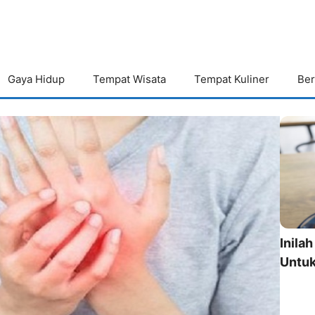
Gaya Hidup
Tempat Wisata
Tempat Kuliner
Ber
Inila
Untuk