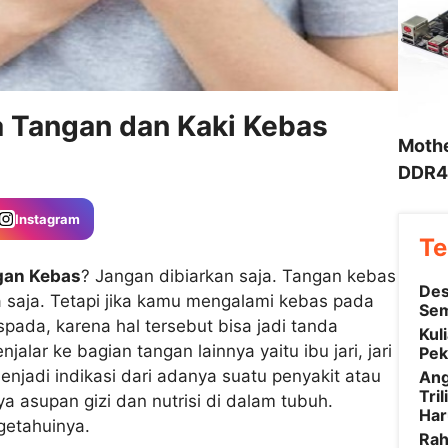
a Tangan dan Kaki Kebas
Mothe
DDR4 
Instagram
Te
gan Kebas
? Jangan dibiarkan saja. Tangan kebas
Des
 saja. Tetapi jika kamu mengalami kebas pada
Sem
spada, karena hal tersebut bisa jadi tanda
Kul
alar ke bagian tangan lainnya yaitu ibu jari, jari
Pek
enjadi indikasi dari adanya suatu penyakit atau
Ang
Tri
a asupan gizi dan nutrisi di dalam tubuh.
Har
getahuinya.
Rah