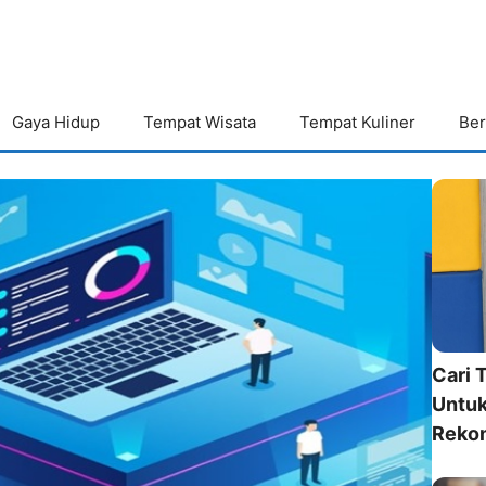
Gaya Hidup
Tempat Wisata
Tempat Kuliner
Ber
Cari 
Untuk
Reko