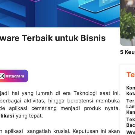
are Terbaik untuk Bisnis
5 Keu
Te
Instagram
Kon
di hal yang lumrah di era Teknologi saat ini.
Kot
Ter
erbagai aktivitas, hingga berpotensi membuka
Lam
e aplikasi cemerlang menjadi produk nyata,
Kan
likasi
yang tepat.
Tek
Bac
aplikasi sangatlah krusial. Keputusan ini akan
Wmw