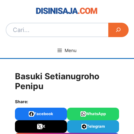
Langsung
ke
isi
Menu
Basuki Setianugroho
Penipu
Share:
Facebook
WhatsApp
X
Telegram