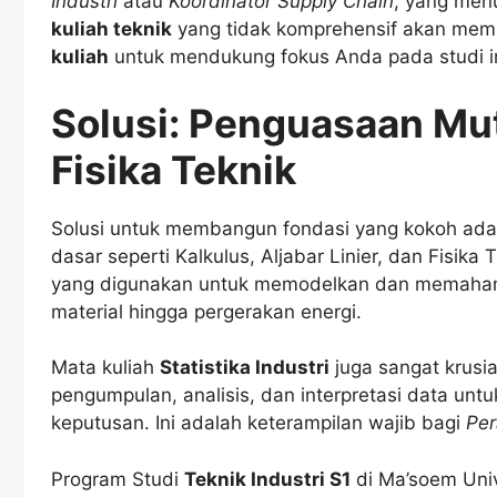
Industri
atau
Koordinator Supply Chain
, yang men
kuliah teknik
yang tidak komprehensif akan memba
kuliah
untuk mendukung fokus Anda pada studi in
Solusi: Penguasaan Mu
Fisika Teknik
Solusi untuk membangun fondasi yang kokoh ada
dasar seperti Kalkulus, Aljabar Linier, dan Fisik
yang digunakan untuk memodelkan dan memahami f
material hingga pergerakan energi.
Mata kuliah
Statistika Industri
juga sangat krusi
pengumpulan, analisis, dan interpretasi data unt
keputusan. Ini adalah keterampilan wajib bagi
Per
Program Studi
Teknik Industri S1
di Ma’soem Univ