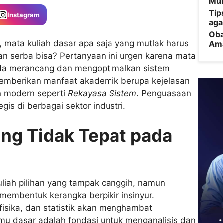
Mu
Tip
Instagram
aga
Oba
, mata kuliah dasar apa saja yang mutlak harus
Am
an serba bisa? Pertanyaan ini urgen karena mata
da merancang dan mengoptimalkan sistem
memberikan manfaat akademik berupa kejelasan
n modern seperti
Rekayasa Sistem
. Penguasaan
gis di berbagai sektor industri.
ng Tidak Tepat pada
iah pilihan yang tampak canggih, namun
membentuk kerangka berpikir insinyur.
isika, dan statistik akan menghambat
mu dasar adalah fondasi untuk menganalisis dan