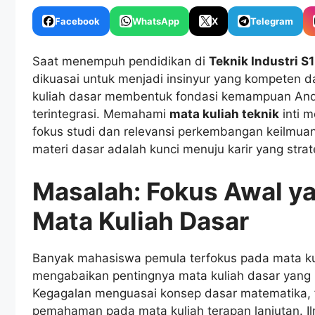
Facebook
WhatsApp
X
Telegram
Saat menempuh pendidikan di
Teknik Industri S1
dikuasai untuk menjadi insinyur yang kompeten d
kuliah dasar membentuk fondasi kemampuan An
terintegrasi. Memahami
mata kuliah teknik
inti 
fokus studi dan relevansi perkembangan keilmua
materi dasar adalah kunci menuju karir yang strate
Masalah: Fokus Awal ya
Mata Kuliah Dasar
Banyak mahasiswa pemula terfokus pada mata kul
mengabaikan pentingnya mata kuliah dasar yang 
Kegagalan menguasai konsep dasar matematika, f
pemahaman pada mata kuliah terapan lanjutan. Il