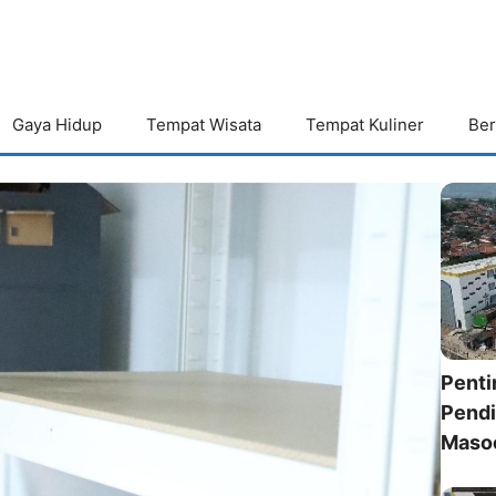
Gaya Hidup
Tempat Wisata
Tempat Kuliner
Ber
Penti
Pendi
Maso