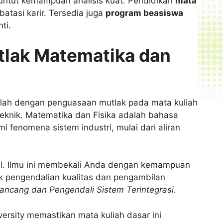
untut kemampuan analisis kuat. Pendidikan
mata
tasi karir. Tersedia juga
program beasiswa
ti.
tlak Matematika dan
lah dengan penguasaan mutlak pada mata kuliah
a Teknik. Matematika dan Fisika adalah bahasa
enomena sistem industri, mulai dari aliran
al. Ilmu ini membekali Anda dengan kemampuan
uk pengendalian kualitas dan pengambilan
ancang dan Pengendali Sistem Terintegrasi
.
ersity memastikan mata kuliah dasar ini