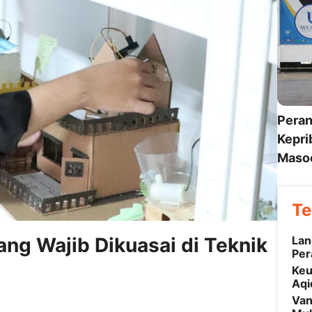
Peran
Kepri
Maso
Te
Lan
ang Wajib Dikuasai di Teknik
Per
Keu
Aqi
Van