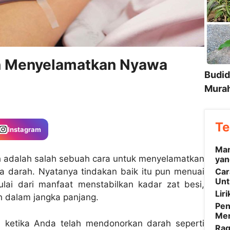
in Menyelamatkan Nyawa
Budid
Murah
Te
Instagram
Man
h adalah salah sebuah cara untuk menyelamatkan
yan
Car
a darah. Nyatanya tindakan baik itu pun menuai
Unt
ulai dari manfaat menstabilkan kadar zat besi,
Lir
 dalam jangka panjang.
Pen
Men
i ketika Anda telah mendonorkan darah seperti
Rag