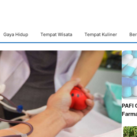
Gaya Hidup
Tempat Wisata
Tempat Kuliner
Ber
PAFI 
Farma