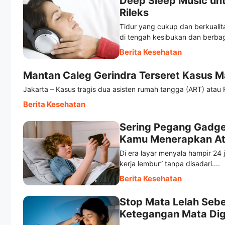
Deep Sleep Music un
Rileks
Tidur yang cukup dan berkuali
di tengah kesibukan dan berbag
Berita Kesehatan
Mantan Caleg Gerindra Terseret Kasus M
Jakarta – Kasus tragis dua asisten rumah tangga (ART) atau 
Berita Kesehatan
Sering Pegang Gadge
Kamu Menerapkan At
Di era layar menyala hampir 24 
kerja lembur” tanpa disadari....
Berita Kesehatan
Stop Mata Lelah Seb
Ketegangan Mata Digi