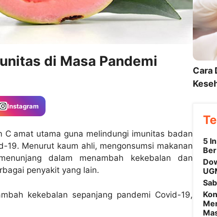
unitas di Masa Pandemi
Cara 
Keseh
Instagram
Te
 C amat utama guna melindungi imunitas badan
5 I
id-19. Menurut kaum ahli, mengonsumsi makanan
Ber
menunjang dalam menambah kekebalan dan
Dow
agai penyakit yang lain.
UGM
Sab
Kon
ambah kekebalan sepanjang pandemi Covid-19,
Men
Mas