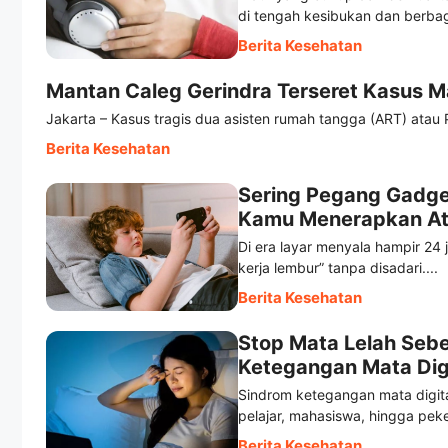
di tengah kesibukan dan berbag
Berita Kesehatan
Mantan Caleg Gerindra Terseret Kasus M
Jakarta – Kasus tragis dua asisten rumah tangga (ART) atau 
Berita Kesehatan
Sering Pegang Gadge
Kamu Menerapkan At
Di era layar menyala hampir 24 
kerja lembur” tanpa disadari....
Berita Kesehatan
Stop Mata Lelah Seb
Ketegangan Mata Digi
Sindrom ketegangan mata digita
pelajar, mahasiswa, hingga peker
Berita Kesehatan