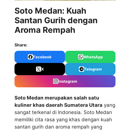
Soto Medan: Kuah
Santan Gurih dengan
Aroma Rempah
Share:
Facebook
WhatsApp
X
Telegram
Instagram
Soto Medan merupakan salah satu
kuliner khas daerah Sumatera Utara
yang
sangat terkenal di Indonesia. Soto Medan
memiliki cita rasa yang khas dengan kuah
santan gurih dan aroma rempah yang