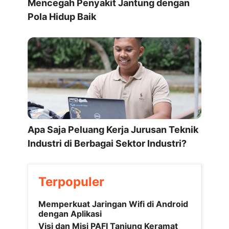
Mencegah Penyakit Jantung dengan
Pola Hidup Baik
Apa Saja Peluang Kerja Jurusan Teknik
Industri di Berbagai Sektor Industri?
Terpopuler
Memperkuat Jaringan Wifi di Android
dengan Aplikasi
Visi dan Misi PAFI Tanjung Keramat