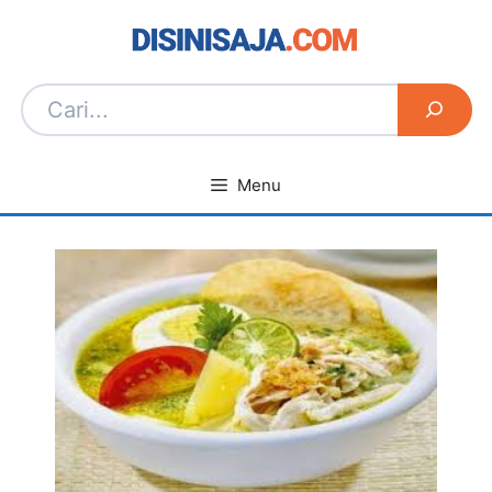
Langsung
ke
isi
Menu