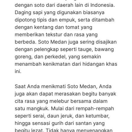
dengan soto dari daerah lain di Indonesia.
Daging sapi yang digunakan biasanya
dipotong tipis dan empuk, serta ditambah
dengan kentang dan tomat yang
memberikan tekstur dan rasa yang
berbeda. Soto Medan juga sering disajikan
dengan pelengkap seperti tauge, bawang
goreng, dan perkedel, yang semakin
menambah kenikmatan dari hidangan khas
ini.
Saat Anda menikmati Soto Medan, Anda
juga akan dapat merasakan begitu banyak
cita rasa yang melebur bersama dalam
satu mangkuk. Mulai dari rempah-rempah
seperti serai, daun jeruk, dan ketumbar,
hingga sensasi gurih dari santan yang
begitu lezat. Tidak hanya menyenangkan