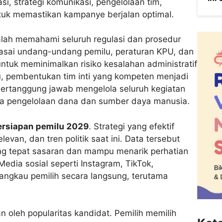
si, strategi komunikasi, pengelolaan tim,
ntuk memastikan kampanye berjalan optimal.
lah memahami seluruh regulasi dan prosedur
uasai undang-undang pemilu, peraturan KPU, dan
tuk meminimalkan risiko kesalahan administratif
u, pembentukan tim inti yang kompeten menjadi
bertanggung jawab mengelola seluruh kegiatan
ingga pengelolaan dana dan sumber daya manusia.
ersiapan pemilu 2029
. Strategi yang efektif
levan, dan tren politik saat ini. Data tersebut
g tepat sasaran dan mampu menarik perhatian
 Media sosial seperti Instagram, TikTok,
ngkau pemilih secara langsung, terutama
n oleh popularitas kandidat. Pemilih memilih