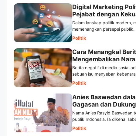
Digital Marketing Po
Pejabat dengan Kekua
Dalam lanskap politik modern,
memenangkan persepsi publik. B
Politik
Cara Menangkal Berit
Mengembalikan Narasi
Berita negatif di media sosial a
sebuah isu menyebar, kebenaran 
Politik
Anies Baswedan dalam
Gagasan dan Dukung
Nama Anies Rasyid Baswedan te
publik Indonesia. Ia dikenal seb
Politik