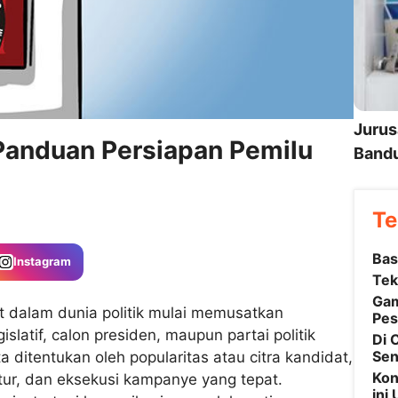
Jurus
Panduan Persiapan Pemilu
Bandu
Te
Bas
Instagram
Tek
Gam
t dalam dunia politik mulai memusatkan
Pes
gislatif, calon presiden, maupun partai politik
Di 
Sen
itentukan oleh popularitas atau citra kandidat,
Kon
ktur, dan eksekusi kampanye yang tepat.
ini