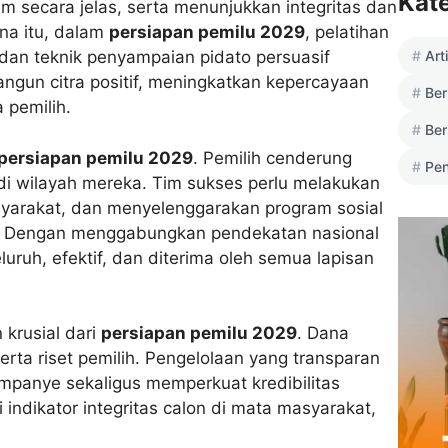
Kat
 secara jelas, serta menunjukkan integritas dan
na itu, dalam
persiapan pemilu 2029
, pelatihan
Art
dan teknik penyampaian pidato persuasif
ngun citra positif, meningkatkan kepercayaan
Ber
 pemilih.
Ber
persiapan pemilu 2029
. Pemilih cenderung
Pen
 wilayah mereka. Tim sukses perlu melakukan
yarakat, dan menyelenggarakan program sosial
. Dengan menggabungkan pendekatan nasional
uruh, efektif, dan diterima oleh semua lapisan
krusial dari
persiapan pemilu 2029
. Dana
serta riset pemilih. Pengelolaan yang transparan
ampanye sekaligus memperkuat kredibilitas
ndikator integritas calon di mata masyarakat,