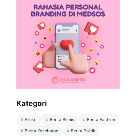
Kategori
Artikel
Berita Bisnis
Berita Fashion
Berita Kesehatan
Berita Politik