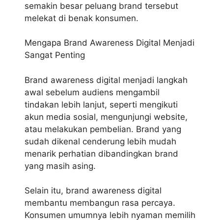
semakin besar peluang brand tersebut
melekat di benak konsumen.
Mengapa Brand Awareness Digital Menjadi
Sangat Penting
Brand awareness digital menjadi langkah
awal sebelum audiens mengambil
tindakan lebih lanjut, seperti mengikuti
akun media sosial, mengunjungi website,
atau melakukan pembelian. Brand yang
sudah dikenal cenderung lebih mudah
menarik perhatian dibandingkan brand
yang masih asing.
Selain itu, brand awareness digital
membantu membangun rasa percaya.
Konsumen umumnya lebih nyaman memilih