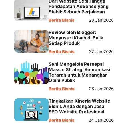
Dari Website Sepi Hingga
Pendapatan AdSense yang
Stabil: Sebuah Perjalanan
Berita Bisnis
28 Jan 2026
Review oleh Blogger:
Menyusuri Kisah di Balik
Setiap Produk
Berita Bisnis
27 Jan 2026
Seni Mengelola Persepsi
Massa: Strategi Komunikasi
Terarah untuk Menangkan
Opini Publik
Berita Bisnis
26 Jan 2026
Tingkatkan Kinerja Website
Bisnis Anda dengan Jasa
SEO Website Profesional
Berita Bisnis
24 Jan 2026