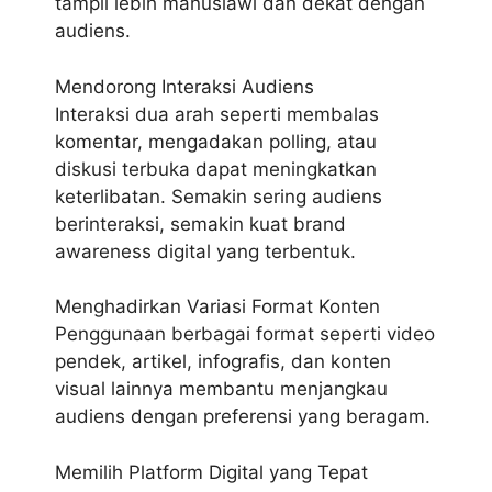
tampil lebih manusiawi dan dekat dengan
audiens.
Mendorong Interaksi Audiens
Interaksi dua arah seperti membalas
komentar, mengadakan polling, atau
diskusi terbuka dapat meningkatkan
keterlibatan. Semakin sering audiens
berinteraksi, semakin kuat brand
awareness digital yang terbentuk.
Menghadirkan Variasi Format Konten
Penggunaan berbagai format seperti video
pendek, artikel, infografis, dan konten
visual lainnya membantu menjangkau
audiens dengan preferensi yang beragam.
Memilih Platform Digital yang Tepat