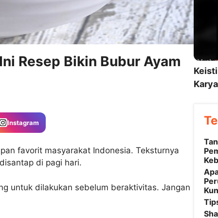
Ini Resep Bikin Bubur Ayam
Keist
Karya
Te
Instagram
Tan
pan favorit masyarakat Indonesia. Teksturnya
Pem
Keb
santap di pagi hari.
Apa
Per
ing untuk dilakukan sebelum beraktivitas. Jangan
Kun
Tip
Sha