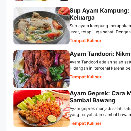
Sup Ayam Kampung: H
Keluarga
Sup ayam kampung merupakan sa
lezat, tetapi juga sehat. Denga
Tempat Kuliner
Ayam Tandoori: Nikma
Ayam Tandoori adalah salah satu
Hidangan ini terkenal karena 
Tempat Kuliner
Ayam Geprek: Cara 
Sambal Bawang
Ayam geprek menjadi salah satu
yang renyah dan sambal bawan
Tempat Kuliner