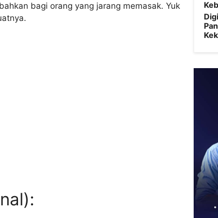
Keb
bahkan bagi orang yang jarang memasak. Yuk
Dig
uatnya.
Pan
Kek
nal):