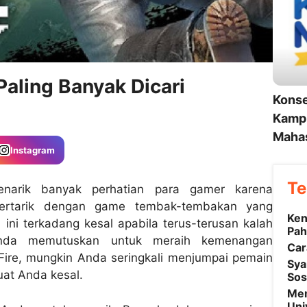
Paling Banyak Dicari
Konse
Kampu
Mahas
Instagram
Te
narik banyak perhatian para gamer karena
tertarik dengan game tembak-tembakan yang
Ken
ini terkadang kesal apabila terus-terusan kalah
Pah
Anda memutuskan untuk meraih kemenangan
Car
ire, mungkin Anda seringkali menjumpai pemain
Sya
at Anda kesal.
Sos
Mem
Uni