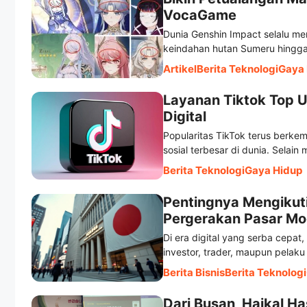
VocaGame
Dunia Genshin Impact selalu me
keindahan hutan Sumeru hingga 
Artikel
Berita Teknologi
Gaya 
Layanan Tiktok Top 
Digital
Popularitas TikTok terus berke
sosial terbesar di dunia. Selain 
Berita Teknologi
Gaya Hidup
Pentingnya Mengikut
Pergerakan Pasar Mo
Di era digital yang serba cepat,
investor, trader, maupun pelaku 
Berita Bisnis
Berita Teknologi
Dari Busan, Haikal H