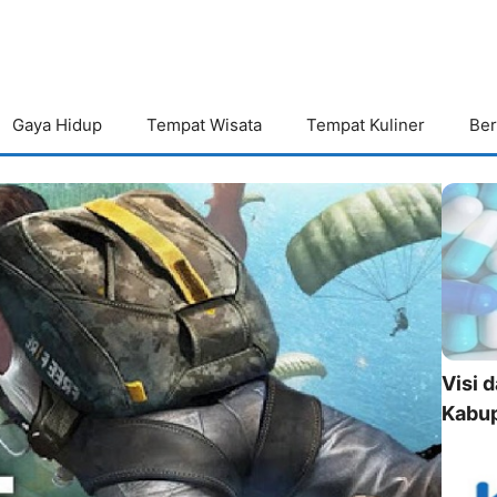
Gaya Hidup
Tempat Wisata
Tempat Kuliner
Ber
Visi 
Kabup