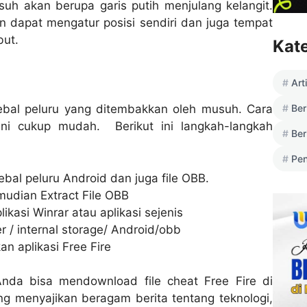
h akan berupa garis putih menjulang kelangit.
dapat mengatur posisi sendiri dan juga tempat
but.
Kat
Art
Ber
ebal peluru yang ditembakkan oleh musuh. Cara
ni cukup mudah. Berikut ini langkah-langkah
Ber
Pen
ebal peluru Android dan juga file OBB.
emudian Extract File OBB
kasi Winrar atau aplikasi sejenis
 / internal storage/ Android/obb
n aplikasi Free Fire
nda bisa mendownload file cheat Free Fire di
g menyajikan beragam berita tentang teknologi,